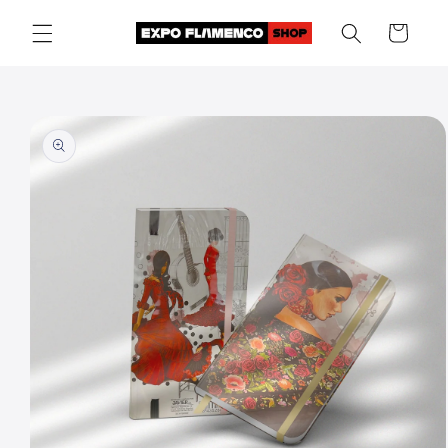
Skip to
Cart
content
Skip to
product
information