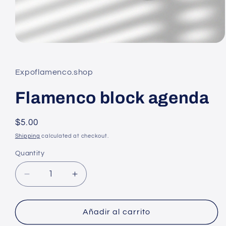
Open
media
1
in
Expoflamenco.shop
modal
Flamenco block agenda
Regular
$5.00
price
Shipping
calculated at checkout.
Quantity
Decrease
Increase
quantity
quantity
for
for
Flamenco
Flamenco
Añadir al carrito
block
block