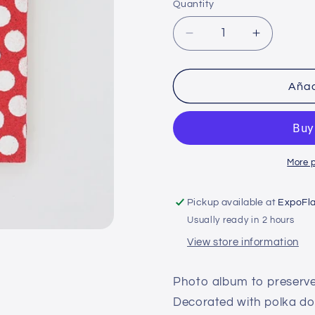
Quantity
Decrease
Increase
quantity
quantity
for
for
Photo
Photo
Añad
album
album
-
-
Polka
Polka
dots
dots
Jerez
Jerez
More 
Pickup available at
ExpoFl
Usually ready in 2 hours
View store information
Photo album to preserve 
Decorated with polka dot