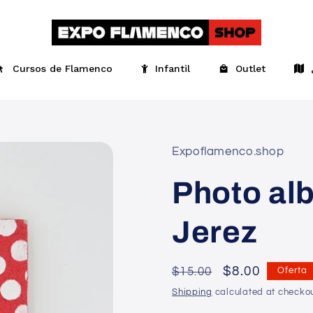
Cursos de Flamenco
Infantil
Outlet
Expoflamenco.shop
Photo alb
Jerez
Regular
Precio
$8.00
$15.00
Oferta
price
en
Shipping
calculated at checkou
oferta