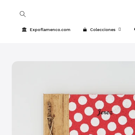
Skip to
content
Expoflamenco.com
Colecciones
Skip to
product
information