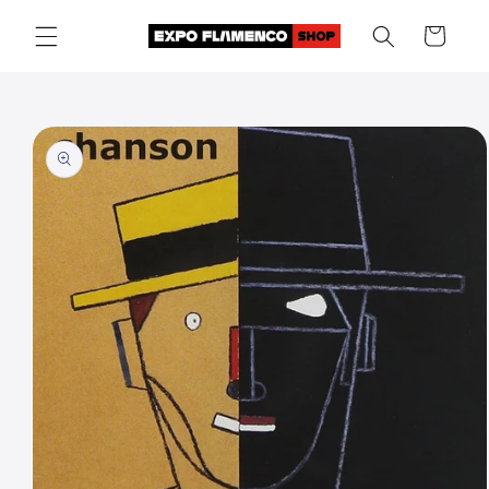
Skip to
Cart
content
Skip to
product
information