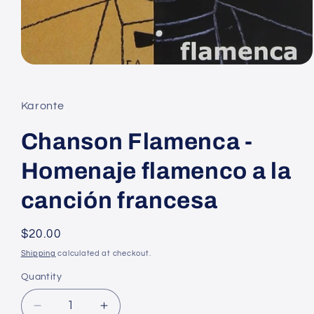
Open
media
1
in
Karonte
modal
Chanson Flamenca -
Homenaje flamenco a la
canción francesa
Regular
$20.00
price
Shipping
calculated at checkout.
Quantity
Decrease
Increase