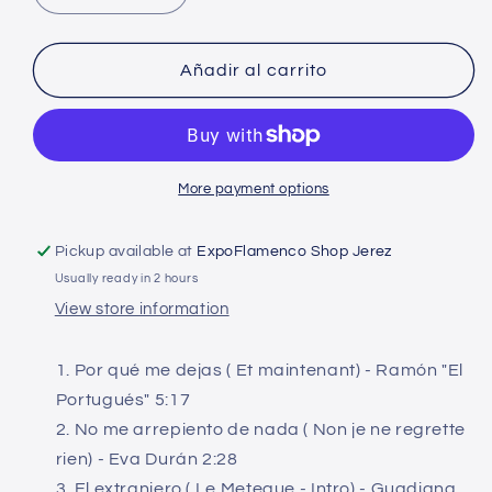
quantity
quantity
for
for
Chanson
Chanson
Añadir al carrito
Flamenca
Flamenca
-
-
Homenaje
Homenaje
flamenco
flamenco
a
a
More payment options
la
la
canción
canción
Pickup available at
ExpoFlamenco Shop Jerez
francesa
francesa
Usually ready in 2 hours
View store information
Por qué me dejas ( Et maintenant) - Ramón "El
Portugués" 5:17
No me arrepiento de nada ( Non je ne regrette
rien) - Eva Durán 2:28
El extranjero ( Le Meteque - Intro) - Guadiana