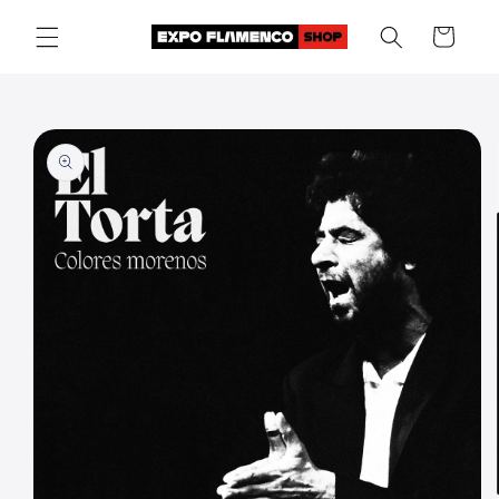
Skip to
Cart
content
Skip to
product
information