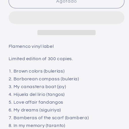
Brown
Brown
Agotado
Colors
Colors
-
-
El
El
Torta
Torta
Flamenco vinyl label
Limited edition of 300 copies.
1. Brown colors (bulerías)
2. Borborean compass (buleria)
3. My canastera boat (joy)
4. Hijuela del lirio (tangos)
5. Love affair fandangos
6. My dreams (siguiriya)
7. Bamberas of the scarf (bambera)
8. In my memory (taranto)