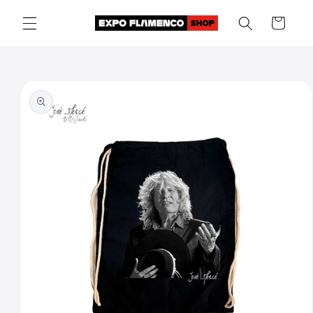
Skip to
Cart
content
Skip to
product
information