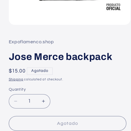
Open
media
1
in
Expoflamenco.shop
modal
Jose Merce backpack
Regular
$15.00
Agotado
price
Shipping
calculated at checkout.
Quantity
Decrease
Increase
quantity
quantity
for
for
Jose
Jose
Agotado
Merce
Merce