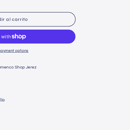
n
g
ir al carrito
ition
payment options
amenco Shop Jerez
lle