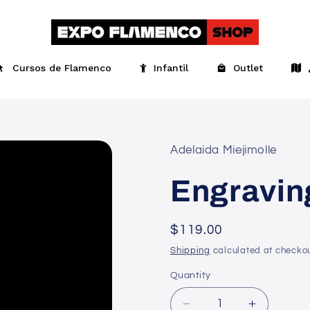
Cursos de Flamenco
Infantil
Outlet
Adelaida Miejimolle
Engraving
Regular
$119.00
price
Shipping
calculated at checkou
Quantity