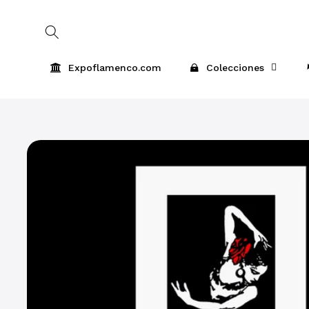
Skip to
content
Expoflamenco.com
Colecciones
Skip to
product
information