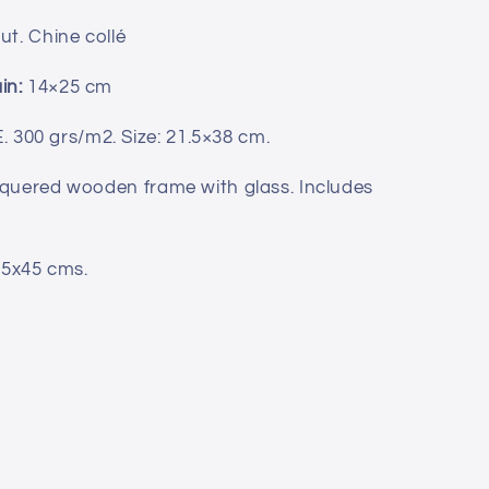
ut. Chine collé
in:
14×25 cm
00 grs/m2. Size: 21.5×38 cm.
cquered wooden frame with glass. Includes
25x45 cms.