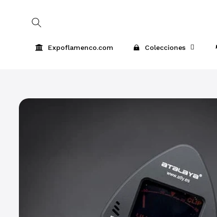
Skip to
content
Expoflamenco.com
Colecciones
Skip to
product
information