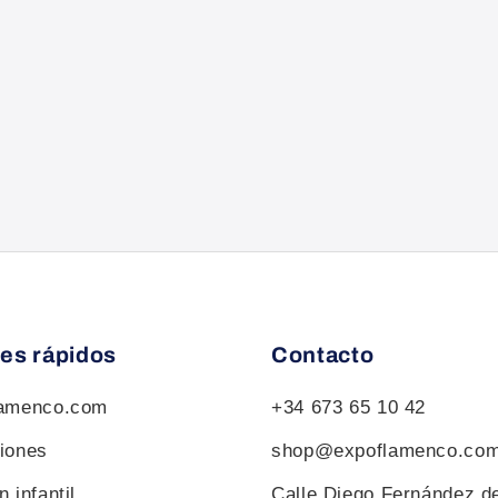
es rápidos
Contacto
lamenco.com
+34 673 65 10 42
iones
shop@expoflamenco.co
 infantil
Calle Diego Fernández d