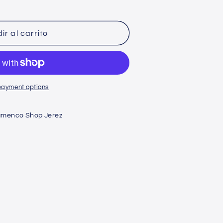
n
ir al carrito
payment options
amenco Shop Jerez