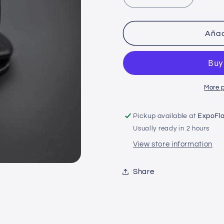
Decrease
Increase
quantity
quantity
for
for
Metro
Metro
Añad
tuner
tuner
clip
clip
More 
Pickup available at
ExpoFl
Usually ready in 2 hours
View store information
Share