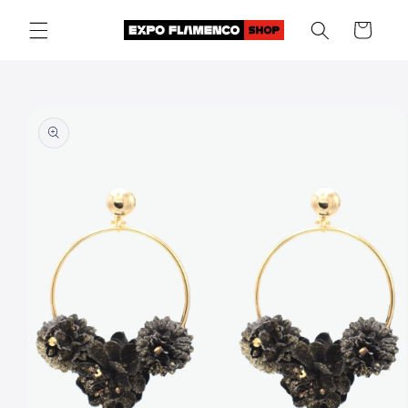
Skip to
Cart
content
Skip to
product
information