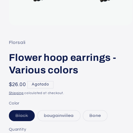
Open
media
1
in
Florsali
modal
Flower hoop earrings -
Various colors
Regular
$26.00
Agotado
price
Shipping
calculated at checkout.
Color
Agotado
Agotado
Agotado
Black
bougainvillea
Bone
Quantity