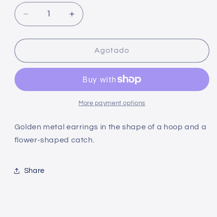
Decrease
Increase
quantity
quantity
for
for
Flower
Flower
Agotado
hoop
hoop
earrings
earrings
-
-
Various
Various
colors
colors
More payment options
Golden metal earrings in the shape of a hoop and a
flower-shaped catch.
Share