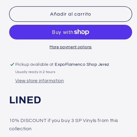
quantity
quantity
for
for
Juanito
Juanito
Añadir al carrito
Maravillas
Maravillas
-
-
Every
Every
time
time
I
I
More payment options
arrive
arrive
at
at
Pickup available at
ExpoFlamenco Shop Jerez
port
port
Usually ready in 2 hours
View store information
LINED
10% DISCOUNT if you buy 3 SP Vinyls from this
collection