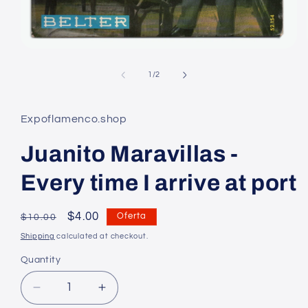
Open
media
1
of
1
/
2
in
modal
Expoflamenco.shop
Juanito Maravillas -
Every time I arrive at port
Regular
Precio
$4.00
Oferta
$10.00
price
en
Shipping
calculated at checkout.
oferta
Quantity
Decrease
Increase