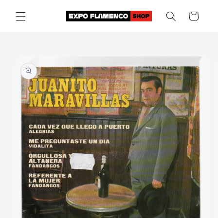
Skip to
Cart
content
Skip to
product
information